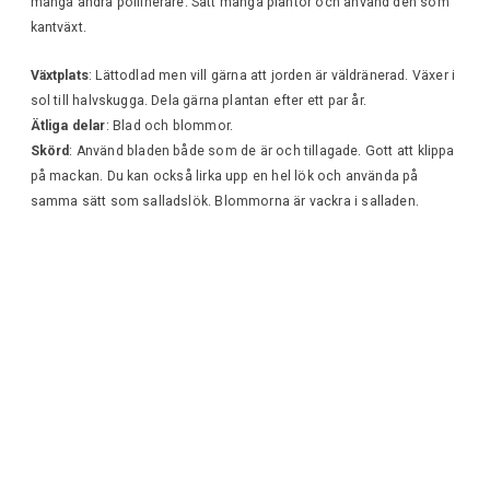
många andra pollinerare. Sätt många plantor och använd den som
kantväxt.
Växtplats
: Lättodlad men vill gärna att jorden är väldränerad. Växer i
sol till halvskugga. Dela gärna plantan efter ett par år.
Ätliga delar
: Blad och blommor.
Skörd
: Använd bladen både som de är och tillagade. Gott att klippa
på mackan. Du kan också lirka upp en hel lök och använda på
samma sätt som salladslök. Blommorna är vackra i salladen.