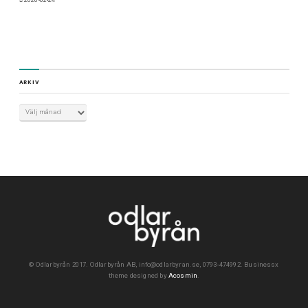
ARKIV
©
Odlarbyrån 2017. Odlarbyrån AB, info@odlarbyran.se, 0793-474992.
Businessx
theme designed by
Acosmin
.