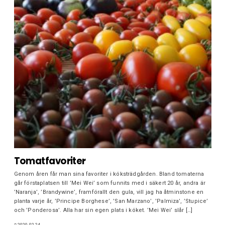
Tomatfavoriter
Genom åren får man sina favoriter i köksträdgården. Bland tomaterna
går förstaplatsen till ’Mei Wei’ som funnits med i säkert 20 år, andra är
’Naranja’, ’Brandywine’, framförallt den gula, vill jag ha åtminstone en
planta varje år, ’Principe Borghese’, ’San Marzano’, ’Palmiza’, ’Stupice’
och ’Ponderosa’. Alla har sin egen plats i köket. ’Mei Wei’ slår […]
2020-02-24