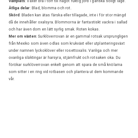
Växtplats
: Växer bra i torr till något fuktig jord i ganska soligt läge.
Ätliga delar
: Blad, blomma och rot.
Skörd
: Bladen kan ätas färska eller tillagade, inte i för stor mängd
då de innehåller oxalsyra. Blommorna är fantastiskt vackra i sallad
och har även dom en lätt syrlig smak. Roten kokas.
Mer om växten
: Surklöverrovan är en gammal rotsak ursprungligen
från Mexiko som även odlas som krukväxt eller utplanteringsväxt
under namnen lyckoklöver eller rosettoxalis. Vanliga och mer
ovanliga släktingar är harsyra, stjärnfrukt och rotsaken oka. Du
förökar surklöverrovan enkelt genom att spara de små knölarna
som sitter i en ring vid rotbasen och plantera ut dem kommande
vår.