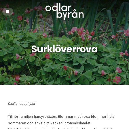
Surklöverrova
Oxalis tetraphylla
Tillhör familjen harsyreväxter. Blommar med rosa blommor hela
sommaren och är väldigt vacker i grönsakslandet.