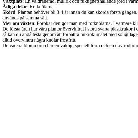
Växtplats
: En väldränerad, mullrik och fuktighetshållande jord i varm
Ätliga delar
: Rotknölarna.
Skörd
: Plantan behöver bli 3-4 år innan du kan skörda första gången. 
används på samma sätt.
Mer om växten
: Förökar den gör man med rotknölarna. I varmare kli
De första åren har våra plantor övervintrat i stora svarta plastkrukor 
så kan du ändå testa genom att förbättra mikroklimatet med soligt läge,
alltid övervintra några knölar frostfritt.
De vackra blommorna har en väldigt speciell form och en dov rödbrun