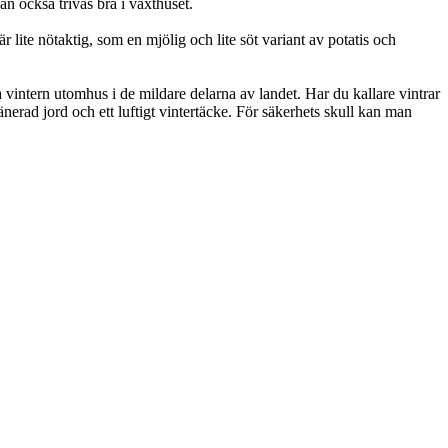
an också trivas bra i växthuset.
lite nötaktig, som en mjölig och lite söt variant av potatis och
a vintern utomhus i de mildare delarna av landet. Har du kallare vintrar
änerad jord och ett luftigt vintertäcke. För säkerhets skull kan man