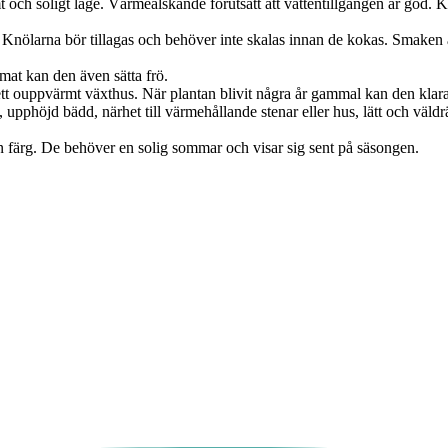
t och soligt läge. Värmeälskande förutsatt att vattentillgången är god. K
Knölarna bör tillagas och behöver inte skalas innan de kokas. Smaken är 
mat kan den även sätta frö.
i ett ouppvärmt växthus. När plantan blivit några år gammal kan den klar
 upphöjd bädd, närhet till värmehållande stenar eller hus, lätt och väldr
 färg. De behöver en solig sommar och visar sig sent på säsongen.