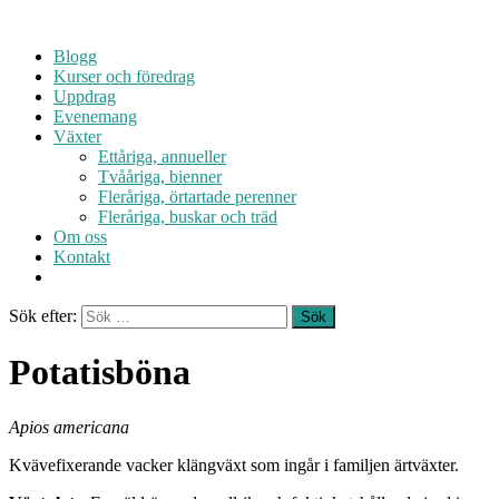
Blogg
Kurser och föredrag
Uppdrag
Evenemang
Växter
Ettåriga, annueller
Tvååriga, bienner
Fleråriga, örtartade perenner
Fleråriga, buskar och träd
Om oss
Kontakt
Sök efter:
Potatisböna
Apios americana
Kvävefixerande vacker klängväxt som ingår i familjen ärtväxter.