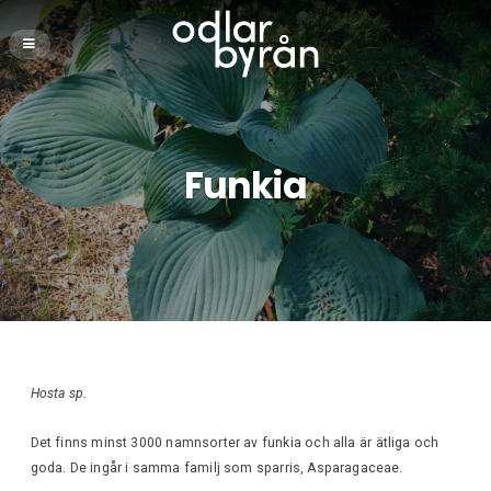
Funkia
Hosta sp.
Det finns minst 3000 namnsorter av funkia och alla är ätliga och
goda. De ingår i samma familj som sparris, Asparagaceae.