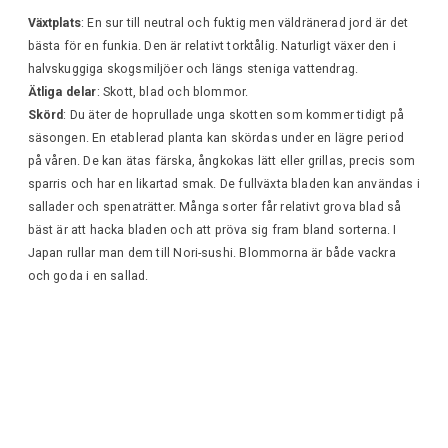
Växtplats
: En sur till neutral och fuktig men väldränerad jord är det
bästa för en funkia. Den är relativt torktålig. Naturligt växer den i
halvskuggiga skogsmiljöer och längs steniga vattendrag.
Ätliga delar
: Skott, blad och blommor.
Skörd
: Du äter de hoprullade unga skotten som kommer tidigt på
säsongen. En etablerad planta kan skördas under en lägre period
på våren. De kan ätas färska, ångkokas lätt eller grillas, precis som
sparris och har en likartad smak. De fullväxta bladen kan användas i
sallader och spenaträtter. Många sorter får relativt grova blad så
bäst är att hacka bladen och att pröva sig fram bland sorterna. I
Japan rullar man dem till Nori-sushi. Blommorna är både vackra
och goda i en sallad.