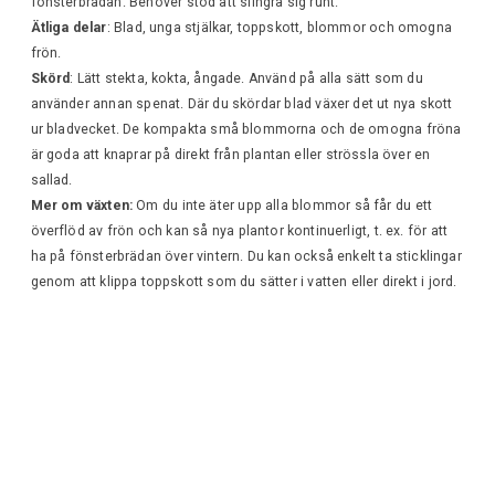
fönsterbrädan. Behöver stöd att slingra sig runt.
Ätliga delar
: Blad, unga stjälkar, toppskott, blommor och omogna
frön.
Skörd
: Lätt stekta, kokta, ångade. Använd på alla sätt som du
använder annan spenat. Där du skördar blad växer det ut nya skott
ur bladvecket. De kompakta små blommorna och de omogna fröna
är goda att knaprar på direkt från plantan eller strössla över en
sallad.
Mer om växten:
Om du inte äter upp alla blommor så får du ett
överflöd av frön och kan så nya plantor kontinuerligt, t. ex. för att
ha på fönsterbrädan över vintern. Du kan också enkelt ta sticklingar
genom att klippa toppskott som du sätter i vatten eller direkt i jord.