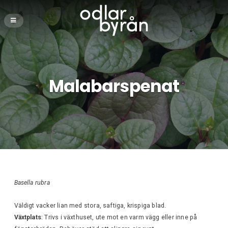
Malabarspenat
Basella rubra
Väldigt vacker lian med stora, saftiga, krispiga blad.
Växtplats
: Trivs i växthuset, ute mot en varm vägg eller inne på