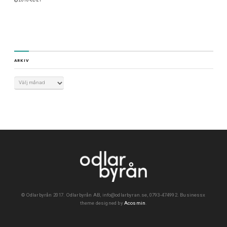
ARKIV
©
Odlarbyrån 2017. Odlarbyrån AB, info@odlarbyran.se, 0793-474992.
Businessx
theme designed by
Acosmin
.