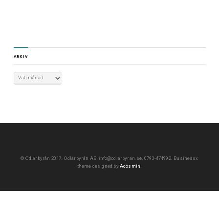
ARKIV
©
Odlarbyrån 2017. Odlarbyrån AB, info@odlarbyran.se, 0793-474992.
Businessx
theme designed by
Acosmin
.