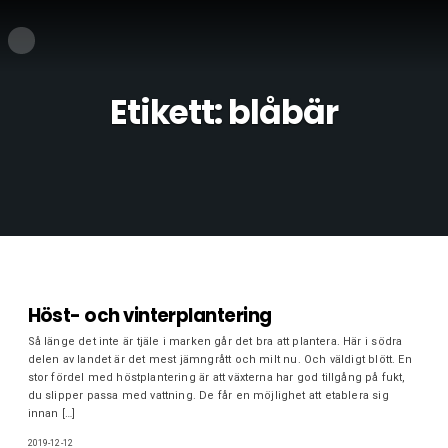
Etikett:
blåbär
Höst- och vinterplantering
Så länge det inte är tjäle i marken går det bra att plantera. Här i södra
delen av landet är det mest jämngrått och milt nu. Och väldigt blött. En
stor fördel med höstplantering är att växterna har god tillgång på fukt,
du slipper passa med vattning. De får en möjlighet att etablera sig
innan […]
2019-12-12