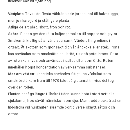
insekter. Kan bli 2,5m hög.
Växtplats
: Trivs i de flesta väldränerade jordar i sol till halvskugga,
men ju rikare jord ju ståtligare planta.
Ätliga delar
: Blad, skott, frön och rot.
Skörd
: Bladen ger den rätta buljongsmaken till soppor och grytor.
Smaken är kraftig så använd sparsamt. Värdefull ingrediens i
örtsalt. Ät skotten som grönsak tidig vår, ångkoka eller stek. Fröna
kan användas som smaksättning i bröd, ris och potatismos. Bitar
av roten kan rivas och användas i sallad eller som örtte. Roten
innehåller högst koncentration av verksamma substanser.
Mer om växten
: Libbsticka användes flitigt i halvfabrikat som
smakförstärkare fram till 1970-talet då glutamat till viss del tog
över den rollen.
Plantan ansågs längre tillbaka i tiden kunna bota i stort sett alla
sjukdomar, hos såväl människor som djur. Man trodde också att en
libbsticka vid husknuten skrämde bort diverse oknytt, råttor och
ormar.