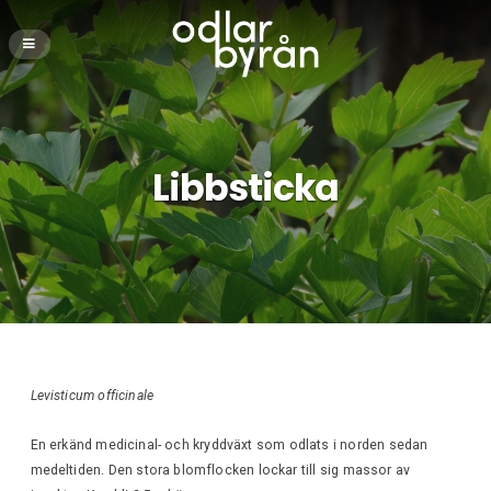
Libbsticka
Levisticum officinale
En erkänd medicinal- och kryddväxt som odlats i norden sedan
medeltiden. Den stora blomflocken lockar till sig massor av